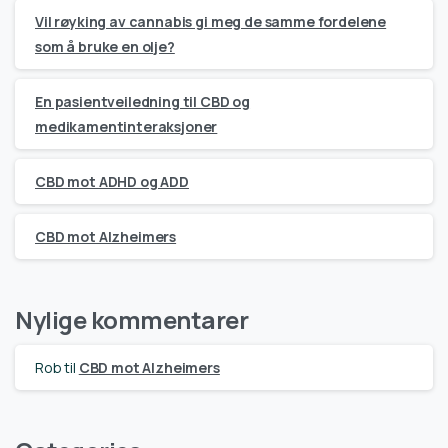
Vil røyking av cannabis gi meg de samme fordelene
som å bruke en olje?
En pasientveiledning til CBD og
medikamentinteraksjoner
CBD mot ADHD og ADD
CBD mot Alzheimers
Nylige kommentarer
Rob
til
CBD mot Alzheimers