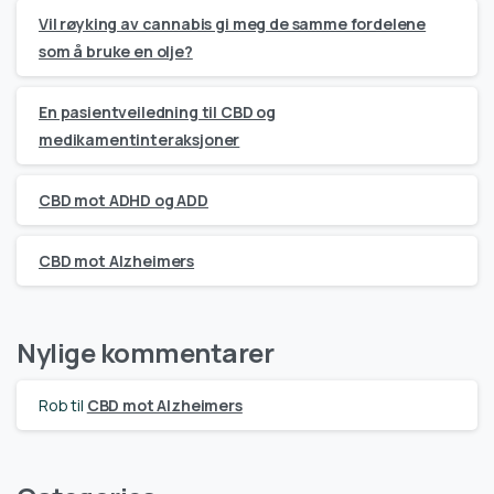
Vil røyking av cannabis gi meg de samme fordelene
som å bruke en olje?
En pasientveiledning til CBD og
medikamentinteraksjoner
CBD mot ADHD og ADD
CBD mot Alzheimers
Nylige kommentarer
Rob
til
CBD mot Alzheimers