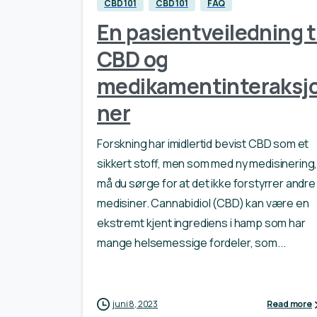
CBD 101
CBD 101
FAQ
En pasientveiledning t
CBD og
medikamentinteraksj
ner
Forskning har imidlertid bevist CBD som et
sikkert stoff, men som med ny medisinering
må du sørge for at det ikke forstyrrer andre
medisiner. Cannabidiol (CBD) kan være en
ekstremt kjent ingrediens i hamp som har
mange helsemessige fordeler, som...
juni 8, 2023
Read more