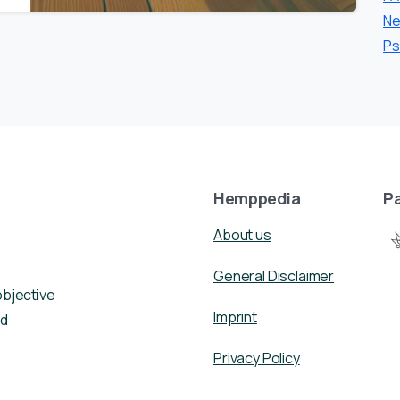
Ne
Ps
Hemppedia
Pa
About us
General Disclaimer
objective
Imprint
nd
Privacy Policy