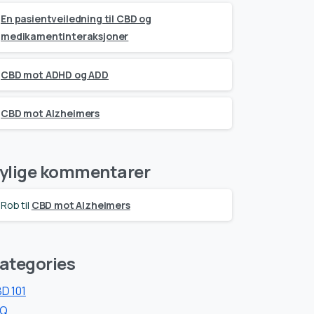
En pasientveiledning til CBD og
medikamentinteraksjoner
CBD mot ADHD og ADD
CBD mot Alzheimers
ylige kommentarer
Rob
til
CBD mot Alzheimers
ategories
D 101
AQ