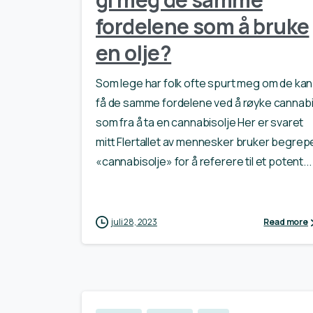
fordelene som å bruke
en olje?
Som lege har folk ofte spurt meg om de kan
få de samme fordelene ved å røyke cannabi
som fra å ta en cannabisolje Her er svaret
mitt Flertallet av mennesker bruker begrep
«cannabisolje» for å referere til et potent...
juli 28, 2023
Read more