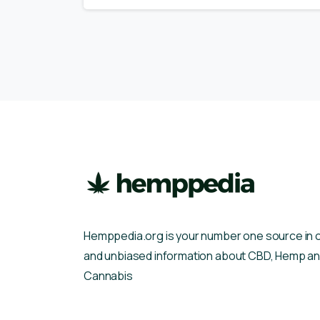
Hemppedia.org is your number one source in 
and unbiased information about CBD, Hemp a
Cannabis