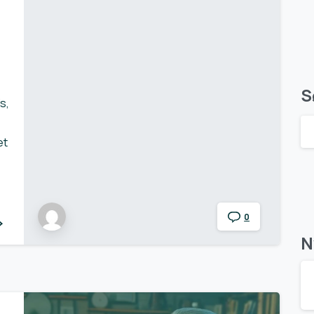
S
s,
et
0
N