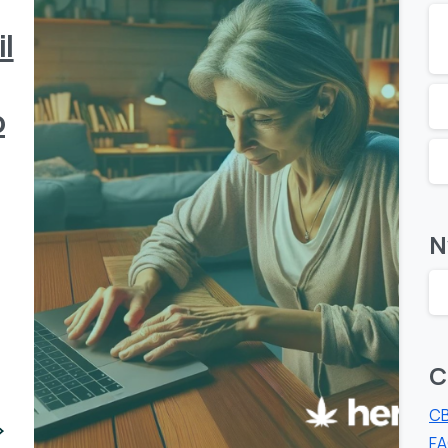
il
o
,
N
C
CB
0
F