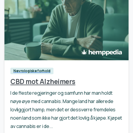
1
Nevrologiske forhold
CBD mot Alzheimers
I de fleste regjeringer og samfunn har man holdt
nøye øye med cannabis. Mange land har allerede
lovliggjort hamp, men det er dessverre fremdeles
noen land som ikke har gjort det lovlig å kjøpe. Kjøpet
av cannabis er i de...