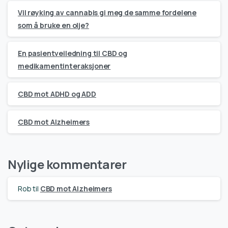
Vil røyking av cannabis gi meg de samme fordelene
som å bruke en olje?
En pasientveiledning til CBD og
medikamentinteraksjoner
CBD mot ADHD og ADD
CBD mot Alzheimers
Nylige kommentarer
Rob
til
CBD mot Alzheimers